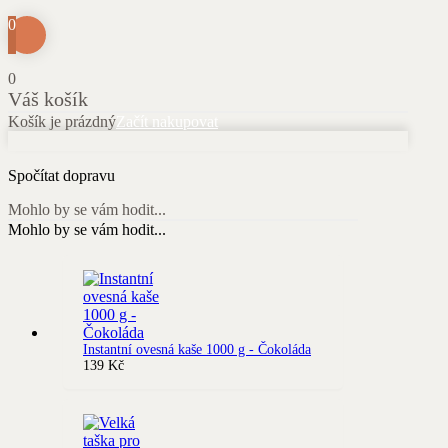
0
0
Váš košík
Košík je prázdný
Začít nakupovat
Spočítat dopravu
Mohlo by se vám hodit...
Mohlo by se vám hodit...
Instantní ovesná kaše 1000 g - Čokoláda
139
Kč