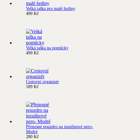
Velká taška pro malé hrdiny
499
Kč
Velká taška na pomůcky
499
Kč
Cestovní organizér
189
Kč
Přenosné pouzdro na inzulínové pero-
Modré
280
Kč