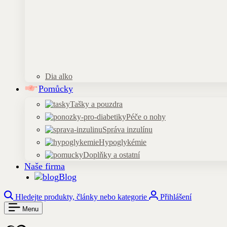
Dia alko
Pomůcky
Tašky a pouzdra
Péče o nohy
Správa inzulínu
Hypoglykémie
Doplňky a ostatní
Naše firma
Blog
Hledejte produkty, články nebo kategorie
Přihlášení
Menu