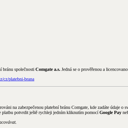
í bránu společnosti
Comgate a.s.
Jedná se o prověřenou a licencovanou
z/cz/platebni-brana
ováni na zabezpečenou platební bránu Comgate, kde zadáte údaje o své
e platbu potvrdit ještě rychleji jedním kliknutím pomocí
Google Pay
ne
acovávat.