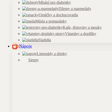
Mlsání pro diabetiky
Džemy a marmelády
Omáčky a dochucovadla
Másla a pomazánky
Kaše, těstoviny a mouky
Vitamíny a doplňky
Sladidla
Nápoje
Limonády a drinky
Sirupy