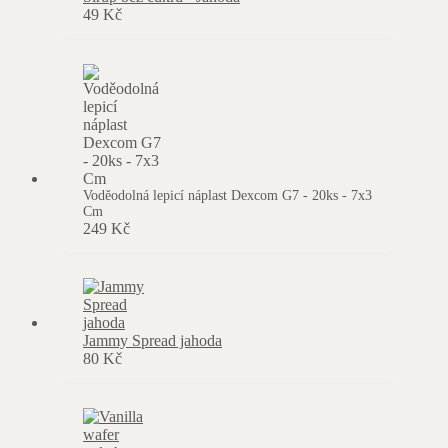
49
Kč
Voděodolná lepicí náplast Dexcom G7 - 20ks - 7x3
Cm
249
Kč
Jammy Spread jahoda
80
Kč