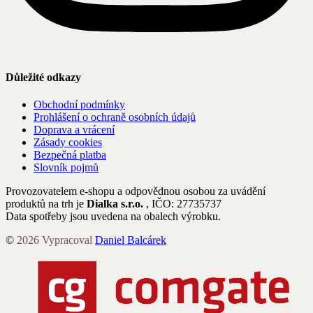
Důležité odkazy
Obchodní podmínky
Prohlášení o ochraně osobních údajů
Doprava a vrácení
Zásady cookies
Bezpečná platba
Slovník pojmů
Provozovatelem e-shopu a odpovědnou osobou za uvádění
produktů na trh je
Dialka s.r.o.
, IČO: 27735737
Data spotřeby jsou uvedena na obalech výrobku.
©
2026
Vypracoval
Daniel Balcárek