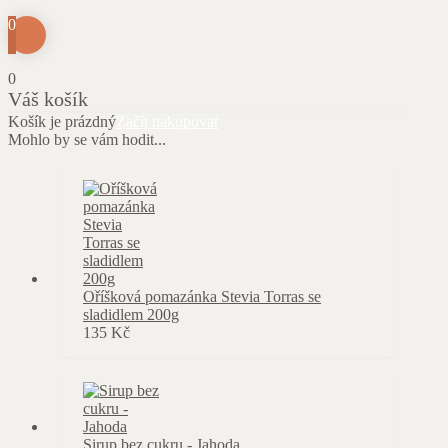
0
0
Váš košík
Košík je prázdný
Začít nakupovat
Mohlo by se vám hodit...
Oříšková pomazánka Stevia Torras se
sladidlem 200g
135
Kč
Sirup bez cukru - Jahoda