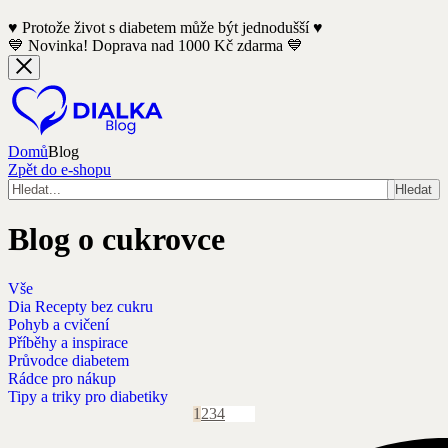
♥️ Protože život s diabetem může být jednodušší ♥️
💙 Novinka! Doprava nad 1000 Kč zdarma 💙
Domů
Blog
Zpět do e-shopu
Hledat
Blog o cukrovce
Vše
Dia Recepty bez cukru
Pohyb a cvičení
PRŮVODCE DIABETEM
DIA RECEPTY BEZ CUKRU
TIPY A TRIKY
Příběhy a inspirace
CBD a cukrovka: Jak může léčebné konopí
Pizza večer i s cukrovkou? Recept na křupavé
DIA RECEPTY BEZ CUKRU
PRŮVODCE DIABETEM
RÁDCE PRO NÁKUP
Průvodce diabetem
pomoci diabetikům?
těsto bez bílé mouky
Recept na božský cheesecake
Praktický jídelníček pro diabetika
Čaje pro diabetiky
Rádce pro nákup
Tipy a triky pro diabetiky
1
2
3
4