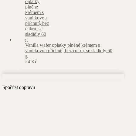
Vanilla wafer oplatky plněné krémem s
vanilkovou příchutí, bez cukru, se sladidly 60
g
24
Kč
Spočítat dopravu