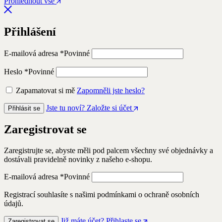
Prohlédnout vše
Přihlášení
E-mailová adresa
*
Povinné
Heslo
*
Povinné
Zapamatovat si mě
Zapomněli jste heslo?
Jste tu noví? Založte si účet
Přihlásit se
Zaregistrovat se
Zaregistrujte se, abyste měli pod palcem všechny své objednávky a
dostávali pravidelně novinky z našeho e-shopu.
E-mailová adresa
*
Povinné
Registrací souhlasíte s našimi podmínkami o ochraně osobních
údajů.
Již máte účet? Přihlaste se
Zaregistrovat se