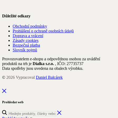
Důležité odkazy
Obchodní podmínky
Prohlášení o ochraně osobních údajů
Doprava a vrácení
Zásady cookies
Bezpečná platba
Slovník pojmů
Provozovatelem e-shopu a odpovědnou osobou za uvádění
produktů na trh je
Dialka s.r.o.
, IČO: 27735737
Data spotřeby jsou uvedena na obalech výrobku.
©
2026
Vypracoval
Daniel Balcárek
Prohledat web