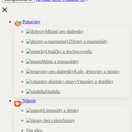
Potraviny
Mlsání pro diabetiky
Džemy a marmelády
Omáčky a dochucovadla
Másla a pomazánky
Kaše, těstoviny a mouky
Vitamíny a doplňky
Sladidla
Nápoje
Limonády a drinky
Sirupy
Dia alko