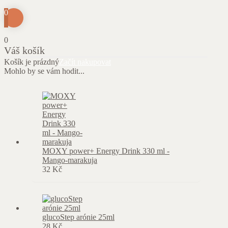
0
0
Váš košík
Košík je prázdný
Začít nakupovat
Mohlo by se vám hodit...
MOXY power+ Energy Drink 330 ml -
Mango-marakuja
32
Kč
glucoStep arónie 25ml
28
Kč