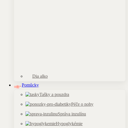
Dia alko
Pomůcky
Tašky a pouzdra
Péče o nohy
Správa inzulínu
Hypoglykémie