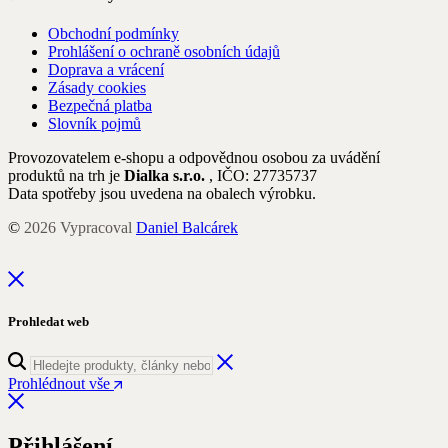
Obchodní podmínky
Prohlášení o ochraně osobních údajů
Doprava a vrácení
Zásady cookies
Bezpečná platba
Slovník pojmů
Provozovatelem e-shopu a odpovědnou osobou za uvádění
produktů na trh je
Dialka s.r.o.
, IČO: 27735737
Data spotřeby jsou uvedena na obalech výrobku.
©
2026
Vypracoval
Daniel Balcárek
Prohledat web
Prohlédnout vše
Přihlášení