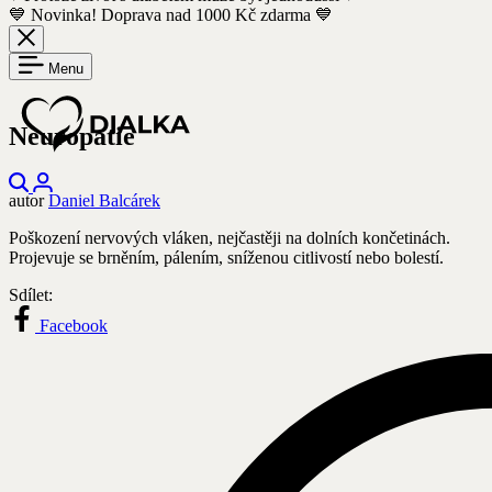
💙 Novinka! Doprava nad 1000 Kč zdarma 💙
Menu
Neuropatie
Hledejte
Přihlášení
autor
produkty,
Daniel Balcárek
články
Poškození nervových vláken, nejčastěji na dolních končetinách.
nebo
Projevuje se brněním, pálením, sníženou citlivostí nebo bolestí.
kategorie
Sdílet:
Facebook