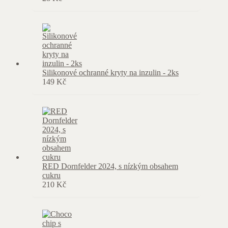
Silikonové ochranné kryty na inzulin - 2ks
149
Kč
RED Dornfelder 2024, s nízkým obsahem
cukru
210
Kč