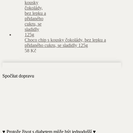
Choco chip s kousky čokolády, bez lepku a
přidaného cukru, se sladidly 125g
58
Kč
Spočítat dopravu
♥️ Protože život s diabetem může být jednodušší ♥️