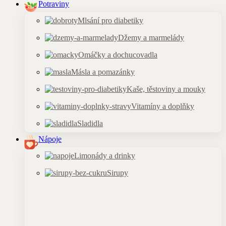
Potraviny
Mlsání pro diabetiky
Džemy a marmelády
Omáčky a dochucovadla
Másla a pomazánky
Kaše, těstoviny a mouky
Vitamíny a doplňky
Sladidla
Nápoje
Limonády a drinky
Sirupy