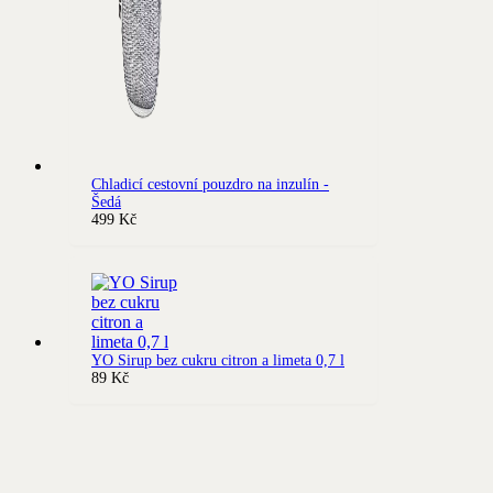
Chladicí cestovní pouzdro na inzulín -
Šedá
499
Kč
YO Sirup bez cukru citron a limeta 0,7 l
89
Kč