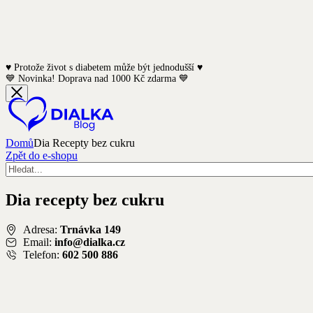
♥️ Protože život s diabetem může být jednodušší ♥️
💙 Novinka! Doprava nad 1000 Kč zdarma 💙
Domů
Dia Recepty bez cukru
Zpět do e-shopu
DIA RECEPTY BEZ CUKRU
DIA RECEPTY BEZ CUKRU
DIA RECEPTY BEZ CUKRU
DIA RECEPTY BEZ CUKRU
DIA RECEPTY BEZ CUKRU
Dia recepty bez cukru
Pizza večer i s cukrovkou? Recept na křupavé tě
Recept na božský cheesecake
Kuřecí pánev s cizrnou a špenátem
Recept na perník pro diabetiky
Šťavnatý pečený losos s citronovou quinoou a 
Adresa:
Trnávka 149
Email:
info@dialka.cz
Telefon:
602 500 886