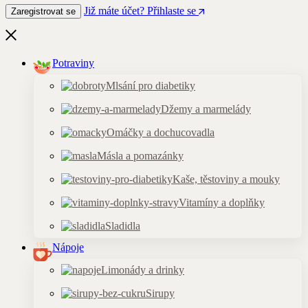
Již máte účet? Přihlaste se
Zaregistrovat se
Potraviny
Mlsání pro diabetiky
Džemy a marmelády
Omáčky a dochucovadla
Másla a pomazánky
Kaše, těstoviny a mouky
Vitamíny a doplňky
Sladidla
Nápoje
Limonády a drinky
Sirupy