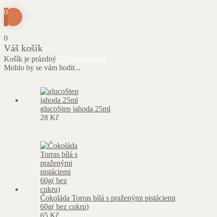
0
0
Váš košík
Košík je prázdný
Začít nakupovat
Mohlo by se vám hodit...
glucoStep jahoda 25ml
28
Kč
Čokoláda Torras bílá s praženými pistáciemi
60g( bez cukru)
65
Kč