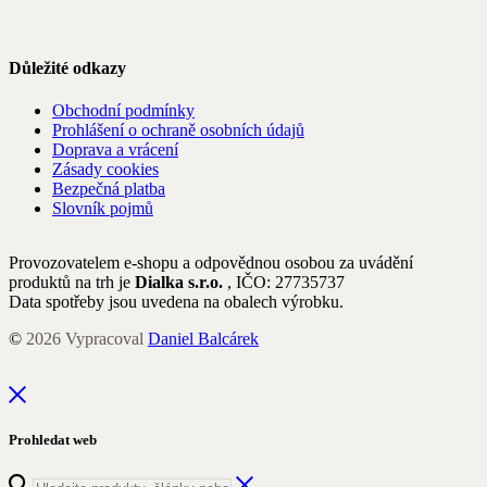
Důležité odkazy
Obchodní podmínky
Prohlášení o ochraně osobních údajů
Doprava a vrácení
Zásady cookies
Bezpečná platba
Slovník pojmů
Provozovatelem e-shopu a odpovědnou osobou za uvádění
produktů na trh je
Dialka s.r.o.
, IČO: 27735737
Data spotřeby jsou uvedena na obalech výrobku.
©
2026
Vypracoval
Daniel Balcárek
Prohledat web