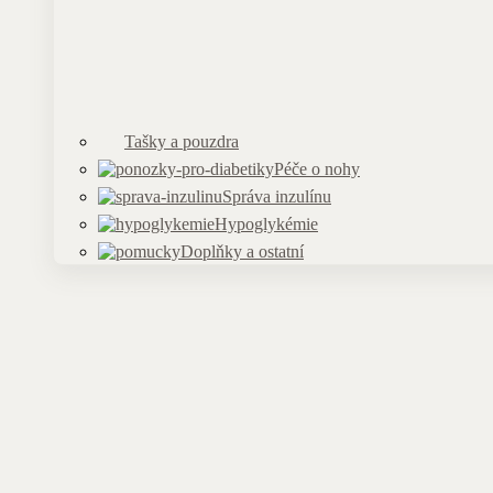
Tašky a pouzdra
Péče o nohy
Správa inzulínu
Hypoglykémie
Doplňky a ostatní