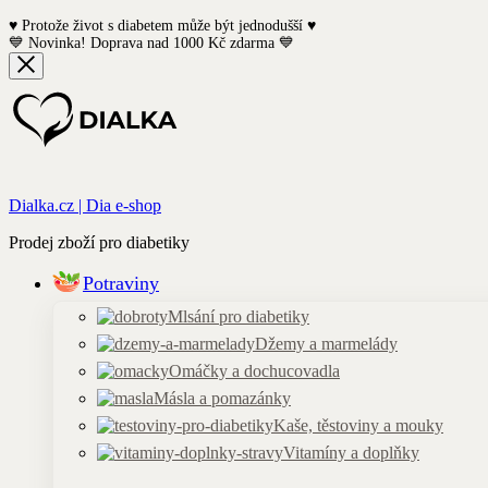
♥️ Protože život s diabetem může být jednodušší ♥️
💙 Novinka! Doprava nad 1000 Kč zdarma 💙
Dialka.cz | Dia e-shop
Prodej zboží pro diabetiky
Potraviny
Mlsání pro diabetiky
Džemy a marmelády
Omáčky a dochucovadla
Másla a pomazánky
Kaše, těstoviny a mouky
Vitamíny a doplňky