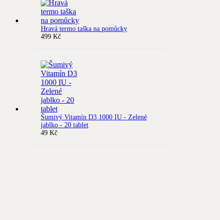
Hravá termo taška na pomůcky
499
Kč
Šumivý Vitamín D3 1000 IU - Zelené
jablko - 20 tablet
49
Kč