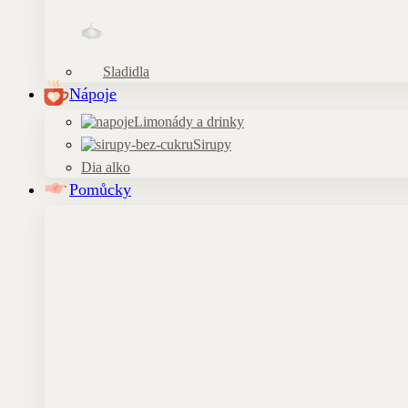
Sladidla
Nápoje
Limonády a drinky
Sirupy
Dia alko
Pomůcky