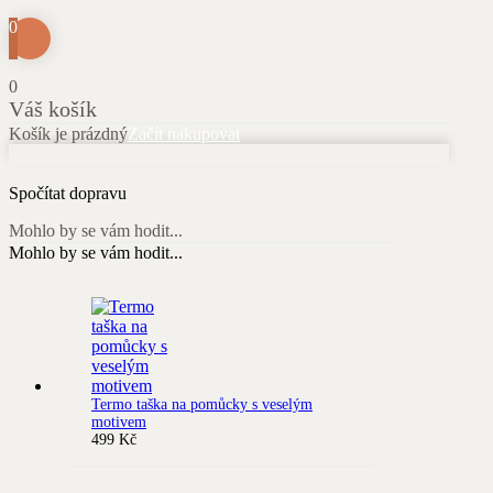
0
0
Váš košík
Košík je prázdný
Začít nakupovat
Spočítat dopravu
Mohlo by se vám hodit...
Mohlo by se vám hodit...
Termo taška na pomůcky s veselým
motivem
499
Kč