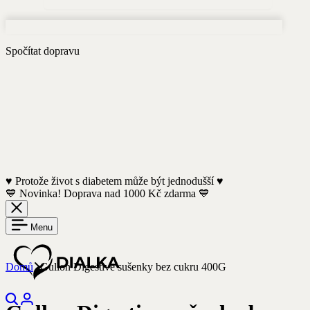
Spočítat dopravu
♥️ Protože život s diabetem může být jednodušší ♥️
💙 Novinka! Doprava nad 1000 Kč zdarma 💙
Menu
Domů
Gullon Digestive sušenky bez cukru 400G
Hledejte
Přihlášení