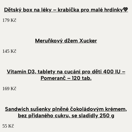
až
Dětský box na léky – krabička pro malé hrdinky💛
2
000 Kč
179
Kč
Meruňkový džem Xucker
145
Kč
Vitamín D3, tablety na cucání pro děti 400 IU –
Pomeranč – 120 tab.
169
Kč
Sandwich sušenky plněné čokoládovým krémem,
bez přidaného cukru, se sladidly 250 g
55
Kč