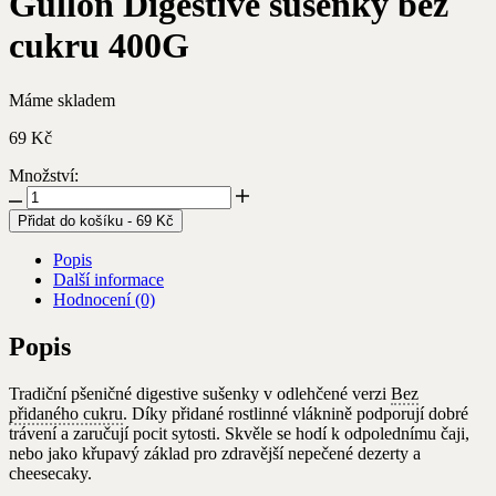
Gullon Digestive sušenky bez
produkty,
články
cukru 400G
nebo
kategorie
Máme skladem
69
Kč
Množství:
Gullon
Digestive
Přidat do košíku
-
69
Kč
sušenky
bez
Popis
cukru
Další informace
400G
Hodnocení (0)
množství
Popis
Tradiční pšeničné digestive sušenky v odlehčené verzi
Bez
přidaného cukru
. Díky přidané rostlinné vláknině podporují dobré
trávení a zaručují pocit sytosti. Skvěle se hodí k odpolednímu čaji,
nebo jako křupavý základ pro zdravější nepečené dezerty a
cheesecaky.