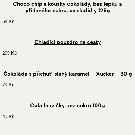
Choco chip s kousky čokolády, bez lepku a
přidaného cukru, se sladidly 125g
58
Kč
Chladící pouzdro na cesty
299
Kč
Čokoláda s příchutí slaný karamel – Xucker – 80 g
79
Kč
Cola lahvičky bez cukru 100g
45
Kč