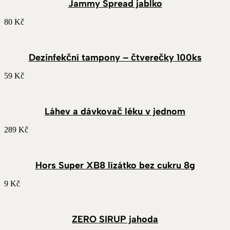
Jammy Spread jablko
80
Kč
Dezinfekční tampony – čtverečky 100ks
59
Kč
Láhev a dávkovač léku v jednom
289
Kč
Hors Super XB8 lízátko bez cukru 8g
9
Kč
ZERO SIRUP jahoda