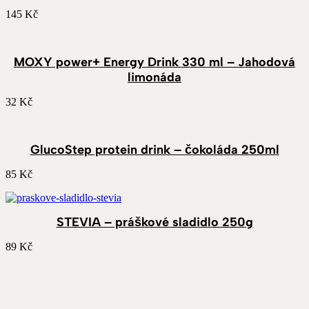
145
Kč
MOXY power+ Energy Drink 330 ml – Jahodová
limonáda
32
Kč
GlucoStep protein drink – čokoláda 250ml
85
Kč
STEVIA – práškové sladidlo 250g
89
Kč