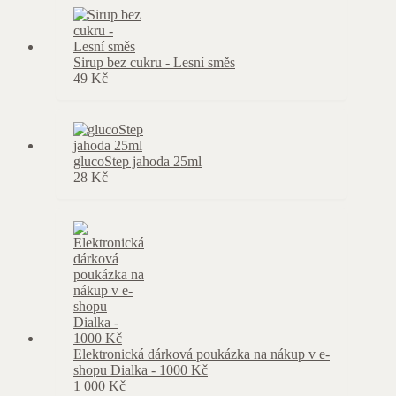
Sirup bez cukru - Lesní směs
49
Kč
glucoStep jahoda 25ml
28
Kč
Elektronická dárková poukázka na nákup v e-
shopu Dialka - 1000 Kč
1 000
Kč