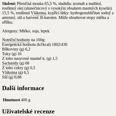
Složení:
Pšeničná mouka 65,5 %, sladidla: izomalt a maltitol,
rostlinný olej (slunečnicový s vysokým obsahem mastných kyselin)
15,5 %, rostlinná
Vláknina
, kypřící látky: hydrogenuhličitan sodný a
amonný, sůl a barvení: B-karoten. Může obsahovat stopy mléka a
oříšku.
Alergeny: Mléko, soja, lepek
Nutriční hodnoty
na 100g:
Energetická hodnota (kJ/kcal) 1802/430
Bílkoviny (g) 6,2
Tuky (g) 16
Z toho nasycené mastné k. (g) 1,5
Sacharidy
(g) 68
Z toho cukry (g) 0,5
Vláknina
(g) 6,5
Sůl (g) 0,88
Další informace
Hmotnost
400 g
Uživatelské recenze