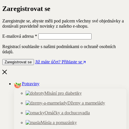
Zaregistrovat se
Zaregistrujte se, abyste měli pod palcem všechny své objednávky a
dostávali pravidelně novinky z našeho e-shopu.
Povinné
E-mailová adresa
*
Registrací souhlasíte s našimi podmínkami o ochraně osobních
údajů.
Již máte účet? Přihlaste se
Zaregistrovat se
Potraviny
Mlsání pro diabetiky
Džemy a marmelády
Omáčky a dochucovadla
Másla a pomazánky