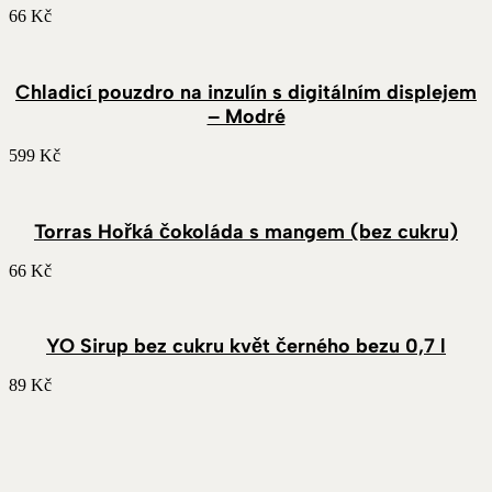
66
Kč
Chladicí pouzdro na inzulín s digitálním displejem
– Modré
599
Kč
Torras Hořká čokoláda s mangem (bez cukru)
66
Kč
YO Sirup bez cukru květ černého bezu 0,7 l
89
Kč