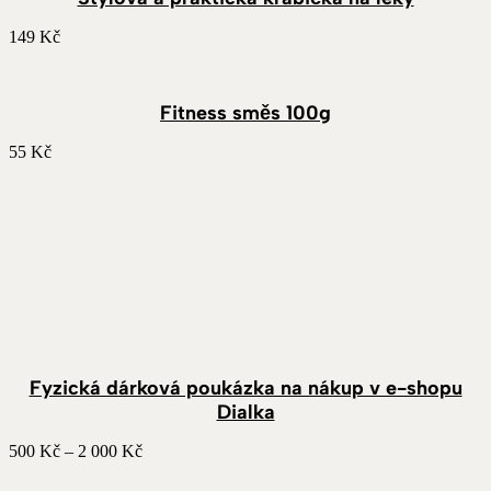
149
Kč
Fitness směs 100g
55
Kč
Fyzická dárková poukázka na nákup v e-shopu
Dialka
Rozpětí
500
Kč
–
2 000
Kč
cen:
500 Kč