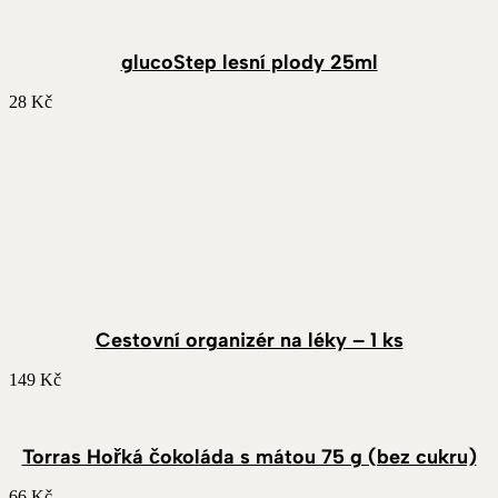
glucoStep lesní plody 25ml
28
Kč
Cestovní organizér na léky – 1 ks
149
Kč
Torras Hořká čokoláda s mátou 75 g (bez cukru)
66
Kč