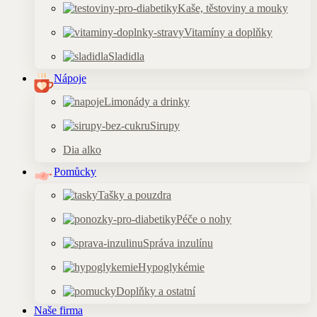
Kaše, těstoviny a mouky
Vitamíny a doplňky
Sladidla
Nápoje
Limonády a drinky
Sirupy
Dia alko
Pomůcky
Tašky a pouzdra
Péče o nohy
Správa inzulínu
Hypoglykémie
Doplňky a ostatní
Naše firma