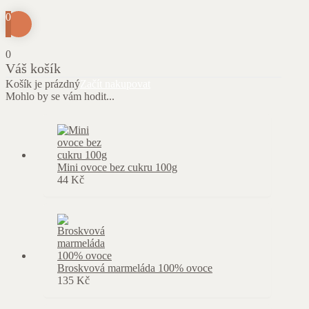
0
0
Váš košík
Košík je prázdný
Začít nakupovat
Mohlo by se vám hodit...
Mini ovoce bez cukru 100g
44
Kč
Broskvová marmeláda 100% ovoce
135
Kč