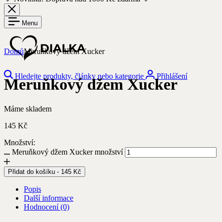
Menu
Domů
Meruňkový džem Xucker
Hledejte produkty, články nebo kategorie
Přihlášení
Meruňkový džem Xucker
Máme skladem
145
Kč
Množství:
Meruňkový džem Xucker množství
Přidat do košíku
-
145
Kč
Popis
Další informace
Hodnocení (0)