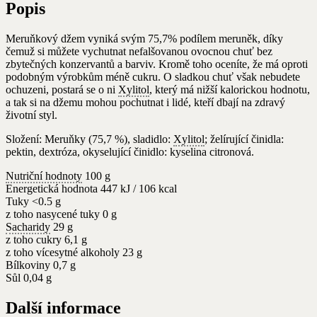
Popis
Meruňkový džem vyniká svým 75,7% podílem meruněk, díky
čemuž si můžete vychutnat nefalšovanou ovocnou chuť bez
zbytečných konzervantů a barviv. Kromě toho oceníte, že má oproti
podobným výrobkům méně cukru. O sladkou chuť však nebudete
ochuzeni, postará se o ni
Xylitol
, který má nižší kalorickou hodnotu,
a tak si na džemu mohou pochutnat i lidé, kteří dbají na zdravý
životní styl.
Složení: Meruňky (75,7 %), sladidlo:
Xylitol
; želírující činidla:
pektin, dextróza, okyselující činidlo: kyselina citronová.
Nutriční hodnoty
100 g
Energetická hodnota 447 kJ / 106 kcal
Tuky <0.5 g
z toho nasycené tuky 0 g
Sacharidy
29 g
z toho cukry 6,1 g
z toho vícesytné alkoholy 23 g
Bílkoviny 0,7 g
Sůl 0,04 g
Další informace