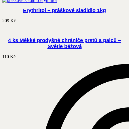
Erythritol – práškové sladidlo 1kg
209
Kč
4 ks Měkké prodyšné chrániče prstů a palců –
Světle béžová
110
Kč