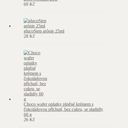
69
Kč
glucoStep arónie 25ml
28
Kč
Choco wafer oplatky plněné krémem s
čokoládovou příchutí, bez cukru, se sladidly
60 g
26
Kč