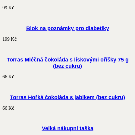
99
Kč
Blok na poznámky pro diabetiky
199
Kč
Torras Mléčná čokoláda s lískovými oříšky 75 g
(bez cukru)
66
Kč
Torras Hořká čokoláda s jablkem (bez cukru)
66
Kč
Velká nákupní taška