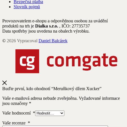
Bezpečná platba
Slovník pojmů
Provozovatelem e-shopu a odpovědnou osobou za uvádění
produktů na trh je
Dialka s.r.o.
, IČO: 27735737
Data spotřeby jsou uvedena na obalech výrobku.
©
2026
Vypracoval
Daniel Balcárek
Buďte první, kdo ohodnotí “Meruňkový džem Xucker”
Vaše e-mailová adresa nebude zveřejněna.
Vyžadované informace
jsou označeny
*
Vaše hodnocení
*
Vaše recenze
*