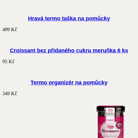
Hravá termo taška na pomůcky
499
Kč
Croissant bez přidaného cukru meruňka 6 ks
95
Kč
Termo organizér na pomůcky
349
Kč