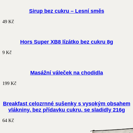
Sirup bez cukru – Lesní směs
49
Kč
Hors Super XB8 lízátko bez cukru 8g
9
Kč
Masážní váleček na chodidla
199
Kč
Breakfast celozrnné sušenky s vysokým obsahem
vlákniny, bez přídavku cukru, se sladidly 216g
64
Kč