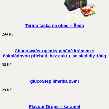
Termo taška na oběd – Šedá
299
Kč
Choco wafer oplatky plněné krémem s
čokoládovou příchutí, bez cukru, se sladidly 180g
56
Kč
glucoStep limetka 25ml
28
Kč
Flavour Drops – karamel