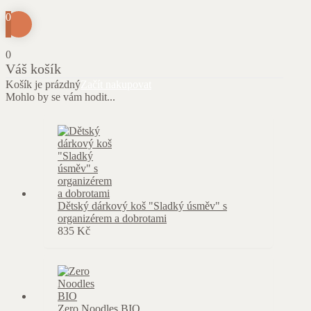
0
0
Váš košík
Košík je prázdný
Začít nakupovat
Mohlo by se vám hodit...
Dětský dárkový koš "Sladký úsměv" s
organizérem a dobrotami
835
Kč
Zero Noodles BIO