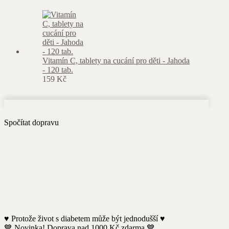
Vitamín C, tablety na cucání pro děti - Jahoda
- 120 tab.
159
Kč
Spočítat dopravu
♥️ Protože život s diabetem může být jednodušší ♥️
💙 Novinka! Doprava nad 1000 Kč zdarma 💙