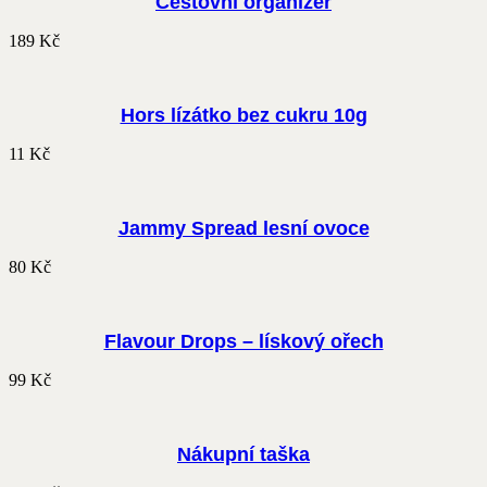
Cestovní organizér
189
Kč
Hors lízátko bez cukru 10g
11
Kč
Jammy Spread lesní ovoce
80
Kč
Flavour Drops – lískový ořech
99
Kč
Nákupní taška