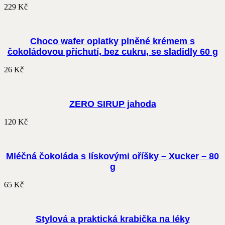
229
Kč
Choco wafer oplatky plněné krémem s
čokoládovou příchutí, bez cukru, se sladidly 60 g
26
Kč
ZERO SIRUP jahoda
120
Kč
Mléčná čokoláda s lískovými oříšky – Xucker – 80
g
65
Kč
Stylová a praktická krabička na léky