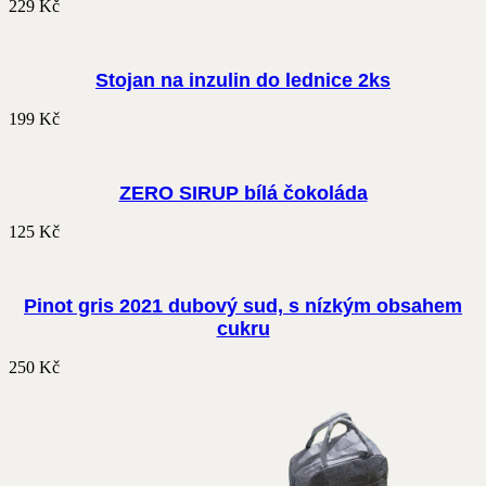
229
Kč
Stojan na inzulin do lednice 2ks
199
Kč
ZERO SIRUP bílá čokoláda
125
Kč
Pinot gris 2021 dubový sud, s nízkým obsahem
cukru
250
Kč