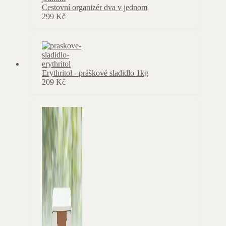
Cestovní organizér dva v jednom
299
Kč
Erythritol - práškové sladidlo 1kg
209
Kč