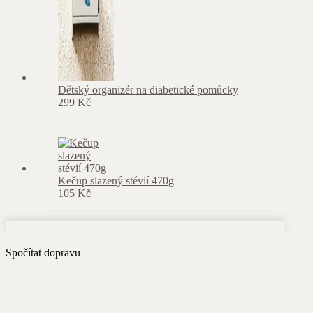
Dětský organizér na diabetické pomůcky
299
Kč
Kečup slazený stévií 470g
105
Kč
Spočítat dopravu