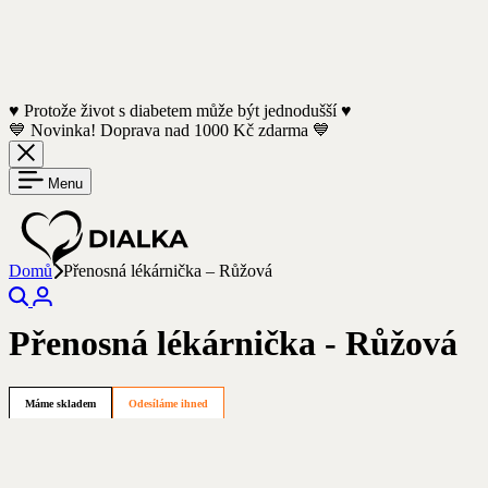
♥️ Protože život s diabetem může být jednodušší ♥️
💙 Novinka! Doprava nad 1000 Kč zdarma 💙
Menu
Domů
Přenosná lékárnička – Růžová
Hledejte
Přihlášení
produkty,
Přenosná lékárnička - Růžová
články
nebo
kategorie
Máme skladem
Odesíláme ihned
119
Kč