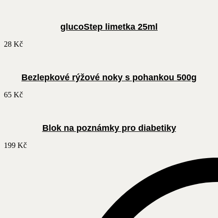
glucoStep limetka 25ml
28
Kč
Bezlepkové rýžové noky s pohankou 500g
65
Kč
Blok na poznámky pro diabetiky
199
Kč