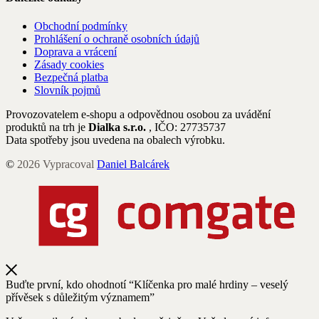
Obchodní podmínky
Prohlášení o ochraně osobních údajů
Doprava a vrácení
Zásady cookies
Bezpečná platba
Slovník pojmů
Provozovatelem e-shopu a odpovědnou osobou za uvádění
produktů na trh je
Dialka s.r.o.
, IČO: 27735737
Data spotřeby jsou uvedena na obalech výrobku.
©
2026
Vypracoval
Daniel Balcárek
Buďte první, kdo ohodnotí “Klíčenka pro malé hrdiny – veselý
přívěsek s důležitým významem”