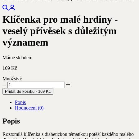
Hledejte
Přihlášení
produkty,
Klíčenka pro malé hrdiny -
články
nebo
veselý přívěsek s důležitým
kategorie
významem
Máme skladem
169
Kč
Množství:
Klíčenka
pro
Přidat do košíku
-
169
Kč
malé
hrdiny
Popis
-
Hodnocení (0)
veselý
přívěsek
Popis
s
důležitým
Roztomilá klíčenka s diabetickou tématikou potěší každého malého
významem