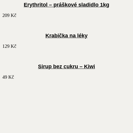
Erythritol – práškové sladidlo 1kg
209
Kč
Krabička na léky
129
Kč
Sirup bez cukru – Kiwi
49
Kč