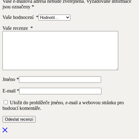
Vaše e-mailová adresa nebude zveřejněna.
Vyžadované informace
jsou označeny
*
Vaše hodnocení
*
Vaše recenze
*
Jméno
*
E-mail
*
Uložit do prohlížeče jméno, e-mail a webovou stránku pro
budoucí komentáře.