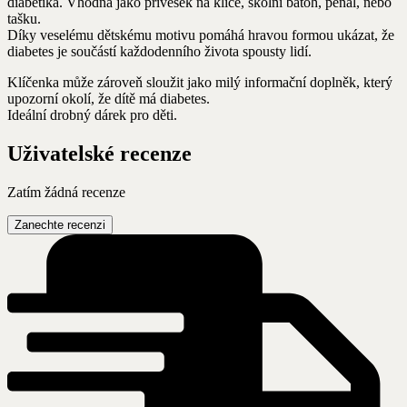
diabetika. Vhodná jako přívěsek na klíče, školní batoh, penál, nebo
množství
tašku.
Díky veselému dětskému motivu pomáhá hravou formou ukázat, že
diabetes je součástí každodenního života spousty lidí.
Klíčenka může zároveň sloužit jako milý informační doplněk, který
upozorní okolí, že dítě má diabetes.
Ideální drobný dárek pro děti.
Uživatelské recenze
Zatím žádná recenze
Zanechte recenzi