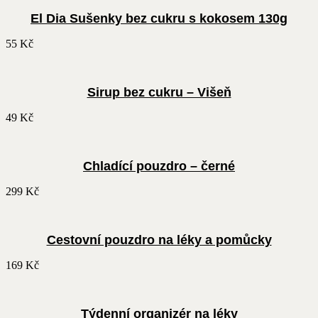
El Dia Sušenky bez cukru s kokosem 130g
55
Kč
Sirup bez cukru – Višeň
49
Kč
Chladící pouzdro – černé
299
Kč
Cestovní pouzdro na léky a pomůcky
169
Kč
Týdenní organizér na léky