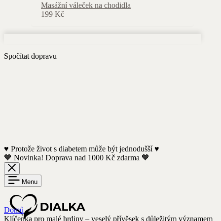
Masážní váleček na chodidla
199
Kč
Spočítat dopravu
♥️ Protože život s diabetem může být jednodušší ♥️
💙 Novinka! Doprava nad 1000 Kč zdarma 💙
Menu
Domů
Klíčenka pro malé hrdiny – veselý přívěsek s důležitým významem