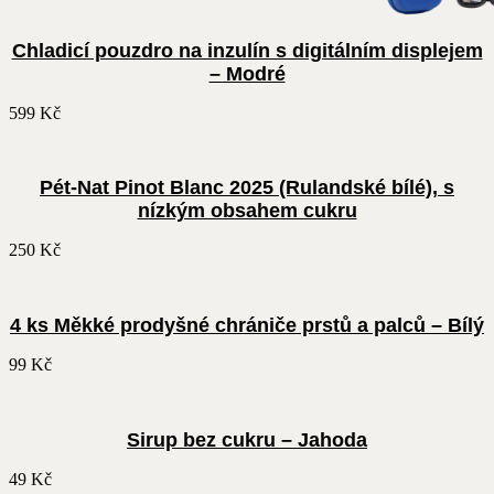
Chladicí pouzdro na inzulín s digitálním displejem
– Modré
599
Kč
Pét-Nat Pinot Blanc 2025 (Rulandské bílé), s
nízkým obsahem cukru
250
Kč
4 ks Měkké prodyšné chrániče prstů a palců – Bílý
99
Kč
Sirup bez cukru – Jahoda
49
Kč