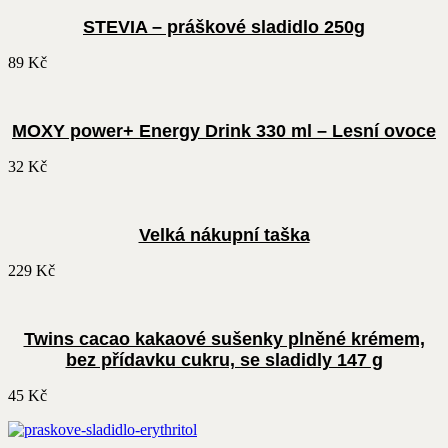
STEVIA – práškové sladidlo 250g
89
Kč
MOXY power+ Energy Drink 330 ml – Lesní ovoce
32
Kč
Velká nákupní taška
229
Kč
Twins cacao kakaové sušenky plněné krémem,
bez přídavku cukru, se sladidly 147 g
45
Kč