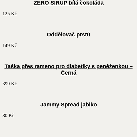
ZERO SIRUP bílá čokoláda
125
Kč
Oddělovač prstů
149
Kč
Taška přes rameno pro diabetiky s peněženkou –
Černá
399
Kč
Jammy Spread jablko
80
Kč