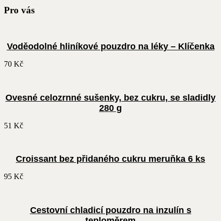
Pro vás
Voděodolné hliníkové pouzdro na léky – Klíčenka
70
Kč
Ovesné celozrnné sušenky, bez cukru, se sladidly
280 g
51
Kč
Croissant bez přidaného cukru meruňka 6 ks
95
Kč
Cestovní chladicí pouzdro na inzulín s
teploměrem