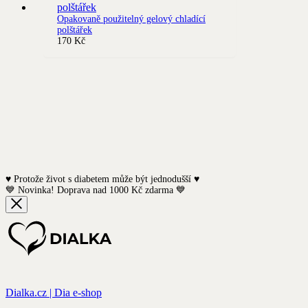
Opakovaně použitelný gelový chladící
polštářek
170
Kč
♥️ Protože život s diabetem může být jednodušší ♥️
💙 Novinka! Doprava nad 1000 Kč zdarma 💙
Dialka.cz | Dia e-shop