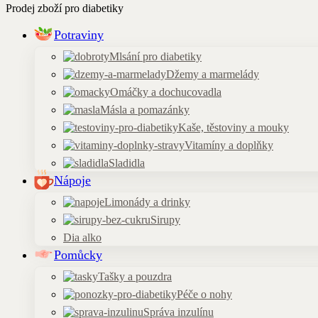
Prodej zboží pro diabetiky
Potraviny
Mlsání pro diabetiky
Džemy a marmelády
Omáčky a dochucovadla
Másla a pomazánky
Kaše, těstoviny a mouky
Vitamíny a doplňky
Sladidla
Nápoje
Limonády a drinky
Sirupy
Dia alko
Pomůcky
Tašky a pouzdra
Péče o nohy
Správa inzulínu