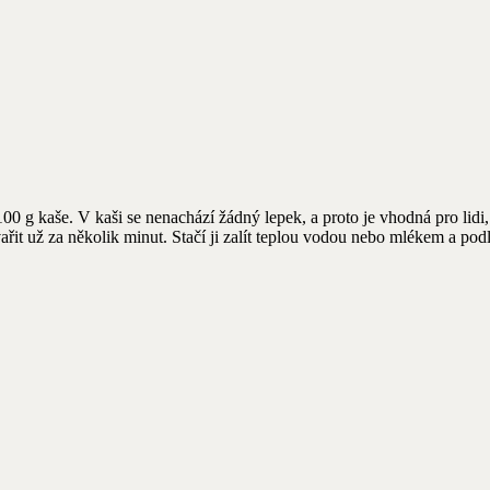
100 g kaše. V kaši se nenachází žádný lepek, a proto je vhodná pro lid
vařit už za několik minut. Stačí ji zalít teplou vodou nebo mlékem a pod