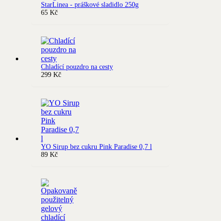
StarLinea - práškové sladidlo 250g
65
Kč
Chladící pouzdro na cesty
299
Kč
YO Sirup bez cukru Pink Paradise 0,7 l
89
Kč