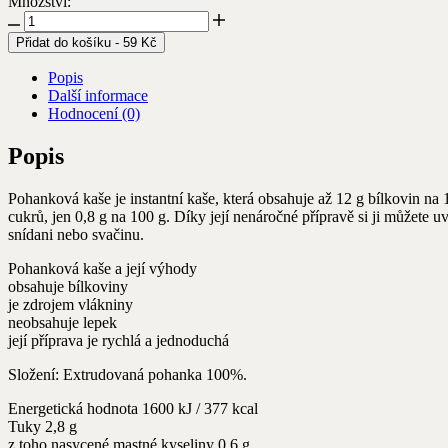
Množství:
Wolfberry
Pohanková
500g
kaše
Přidat do košíku
-
59
Kč
množství
-
Wolfberry
Popis
500g
Další informace
množství
Hodnocení (0)
Popis
Pohanková kaše je instantní kaše, která obsahuje až 12 g bílkovin na 
cukrů, jen 0,8 g na 100 g. Díky její nenáročné přípravě si ji můžete u
snídani nebo svačinu.
Pohanková kaše a její výhody
obsahuje bílkoviny
je zdrojem vlákniny
neobsahuje lepek
její příprava je rychlá a jednoduchá
Složení: Extrudovaná pohanka 100%.
Energetická hodnota 1600 kJ / 377 kcal
Tuky 2,8 g
z toho nasycené mastné kyseliny 0,6 g