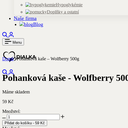
Hypoglykémie
Doplňky a ostatní
Naše firma
Blog
Hledejte
Přihlášení
produkty,
Menu
články
nebo
kategorie
Domů
Pohanková kaše – Wolfberry 500g
Hledejte
Přihlášení
Pohanková kaše - Wolfberry 50
produkty,
články
nebo
Máme skladem
kategorie
59
Kč
Množství:
Pohanková
kaše
Přidat do košíku
-
59
Kč
-