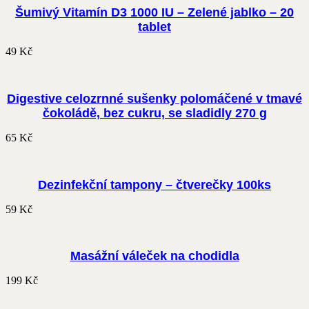
Šumivý Vitamín D3 1000 IU – Zelené jablko – 20
tablet
49
Kč
Digestive celozrnné sušenky polomáčené v tmavé
čokoládě, bez cukru, se sladidly 270 g
65
Kč
Dezinfekční tampony – čtverečky 100ks
59
Kč
Masážní váleček na chodidla
199
Kč