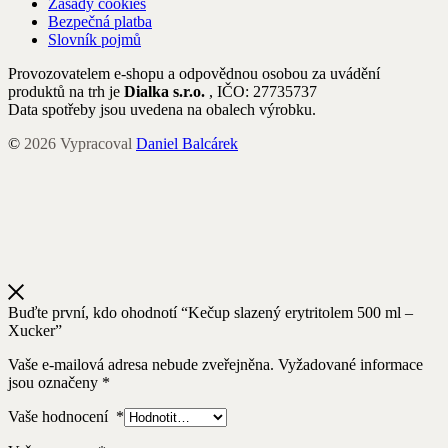
Zásady cookies
Bezpečná platba
Slovník pojmů
Provozovatelem e-shopu a odpovědnou osobou za uvádění
produktů na trh je
Dialka s.r.o.
, IČO: 27735737
Data spotřeby jsou uvedena na obalech výrobku.
©
2026
Vypracoval
Daniel Balcárek
Buďte první, kdo ohodnotí “Kečup slazený erytritolem 500 ml –
Xucker”
Vaše e-mailová adresa nebude zveřejněna.
Vyžadované informace
jsou označeny
*
Vaše hodnocení
*