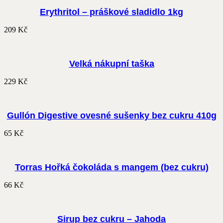
Erythritol – práškové sladidlo 1kg
209
Kč
Velká nákupní taška
229
Kč
Gullón Digestive ovesné sušenky bez cukru 410g
65
Kč
Torras Hořká čokoláda s mangem (bez cukru)
66
Kč
Sirup bez cukru – Jahoda