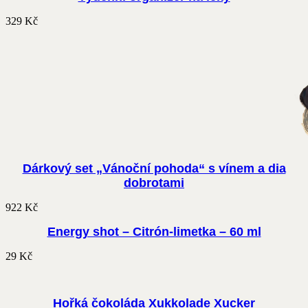
329
Kč
Dárkový set „Vánoční pohoda“ s vínem a dia
dobrotami
922
Kč
Energy shot – Citrón-limetka – 60 ml
29
Kč
Hořká čokoláda Xukkolade Xucker