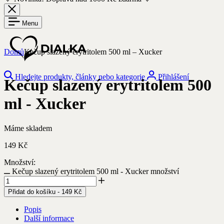
Menu
Domů
Kečup slazený erytritolem 500 ml – Xucker
Hledejte produkty, články nebo kategorie
Přihlášení
Kečup slazený erytritolem 500
ml - Xucker
Máme skladem
149
Kč
Množství:
Kečup slazený erytritolem 500 ml - Xucker množství
Přidat do košíku
-
149
Kč
Popis
Další informace