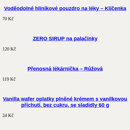
Voděodolné hliníkové pouzdro na léky – Klíčenka
70
Kč
ZERO SIRUP na palačinky
120
Kč
Přenosná lékárnička – Růžová
119
Kč
Vanilla wafer oplatky plněné krémem s vanilkovou
příchutí, bez cukru, se sladidly 60 g
24
Kč