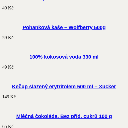
49
Kč
Pohanková kaše – Wolfberry 500g
59
Kč
100% kokosová voda 330 ml
49
Kč
Kečup slazený erytritolem 500 ml – Xucker
149
Kč
Mléčná čokoláda. Bez příd. cukrů 100 g
65
Kč