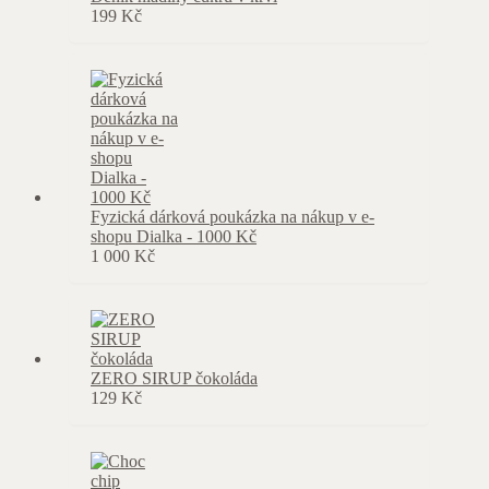
199
Kč
Fyzická dárková poukázka na nákup v e-
shopu Dialka - 1000 Kč
1 000
Kč
ZERO SIRUP čokoláda
129
Kč