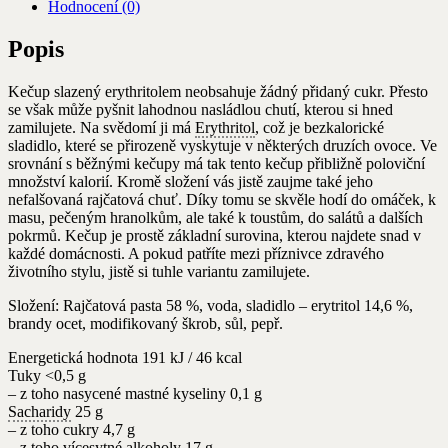
Hodnocení (0)
Popis
Kečup slazený erythritolem neobsahuje žádný přidaný cukr. Přesto
se však může pyšnit lahodnou nasládlou chutí, kterou si hned
zamilujete. Na svědomí ji má
Erythritol
, což je bezkalorické
sladidlo, které se přirozeně vyskytuje v některých druzích ovoce. Ve
srovnání s běžnými kečupy má tak tento kečup přibližně poloviční
množství kalorií. Kromě složení vás jistě zaujme také jeho
nefalšovaná rajčatová chuť. Díky tomu se skvěle hodí do omáček, k
masu, pečeným hranolkům, ale také k toustům, do salátů a dalších
pokrmů. Kečup je prostě základní surovina, kterou najdete snad v
každé domácnosti. A pokud patříte mezi příznivce zdravého
životního stylu, jistě si tuhle variantu zamilujete.
Složení: Rajčatová pasta 58 %, voda, sladidlo – erytritol 14,6 %,
brandy ocet, modifikovaný škrob, sůl, pepř.
Energetická hodnota 191 kJ / 46 kcal
Tuky <0,5 g
– z toho nasycené mastné kyseliny 0,1 g
Sacharidy
25 g
– z toho cukry 4,7 g
– z toho vícesytné alkoholy 17 g