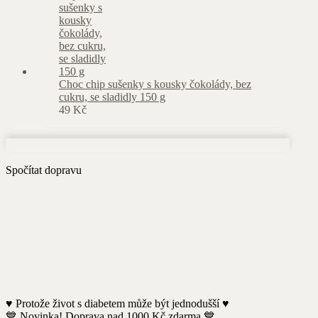
Choc chip sušenky s kousky čokolády, bez
cukru, se sladidly 150 g
49
Kč
Spočítat dopravu
♥️ Protože život s diabetem může být jednodušší ♥️
💙 Novinka! Doprava nad 1000 Kč zdarma 💙