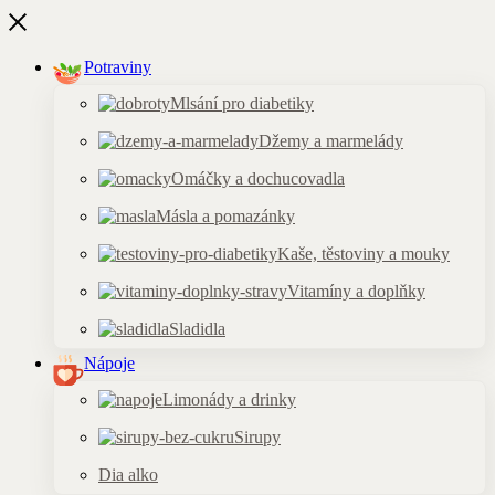
Potraviny
Mlsání pro diabetiky
Džemy a marmelády
Omáčky a dochucovadla
Másla a pomazánky
Kaše, těstoviny a mouky
Vitamíny a doplňky
Sladidla
Nápoje
Limonády a drinky
Sirupy
Dia alko