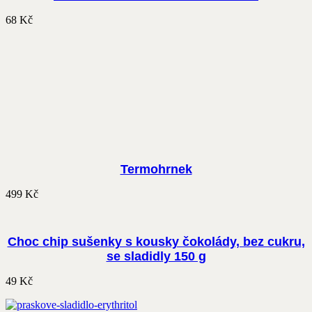
68
Kč
Termohrnek
499
Kč
Choc chip sušenky s kousky čokolády, bez cukru,
se sladidly 150 g
49
Kč