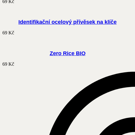
69
Kč
Identifikační ocelový přívěsek na klíče
69
Kč
Zero Rice BIO
69
Kč