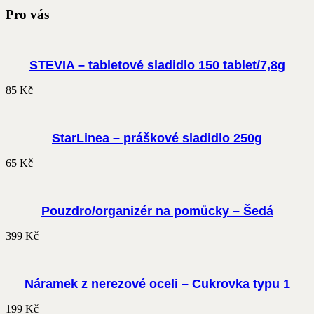
Pro vás
STEVIA – tabletové sladidlo 150 tablet/7,8g
85
Kč
StarLinea – práškové sladidlo 250g
65
Kč
Pouzdro/organizér na pomůcky – Šedá
399
Kč
Náramek z nerezové oceli – Cukrovka typu 1
199
Kč