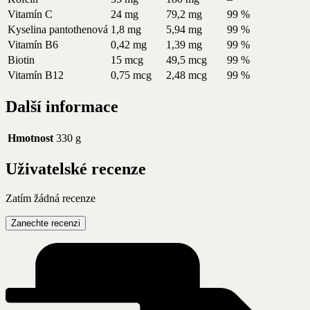
Vitamín C
24 mg
79,2 mg
99 %
Kyselina pantothenová
1,8 mg
5,94 mg
99 %
Vitamín B6
0,42 mg
1,39 mg
99 %
Biotin
15 mcg
49,5 mcg
99 %
Vitamín B12
0,75 mcg
2,48 mcg
99 %
Další informace
Hmotnost
330 g
Uživatelské recenze
Zatím žádná recenze
Zanechte recenzi