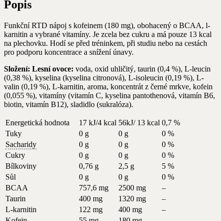
Popis
Funkční RTD nápoj s kofeinem (180 mg), obohacený o BCAA, l-
karnitin a vybrané vitamíny. Je zcela bez cukru a má pouze 13 kcal
na plechovku. Hodí se před tréninkem, při studiu nebo na cestách
pro podporu koncentrace a snížení únavy.
Složení: Lesní ovoce:
voda, oxid uhličitý, taurin (0,4 %), L-leucin
(0,38 %), kyselina (kyselina citronová), L-isoleucin (0,19 %), L-
valin (0,19 %), L-karnitin, aroma, koncentrát z černé mrkve, kofein
(0,055 %), vitamíny (vitamín C, kyselina pantothenová, vitamín B6,
biotin, vitamín B12), sladidlo (sukralóza).
Energetická hodnota
17 kJ/4 kcal
56kJ/ 13 kcal
0,7 %
Tuky
0 g
0 g
0 %
Sacharidy
0 g
0 g
0 %
Cukry
0 g
0 g
0 %
Bílkoviny
0,76 g
2,5 g
5 %
Sůl
0 g
0 g
0 %
BCAA
757,6 mg
2500 mg
–
Taurin
400 mg
1320 mg
–
L-karnitin
122 mg
400 mg
–
Kofein
55 mg
180 mg
–