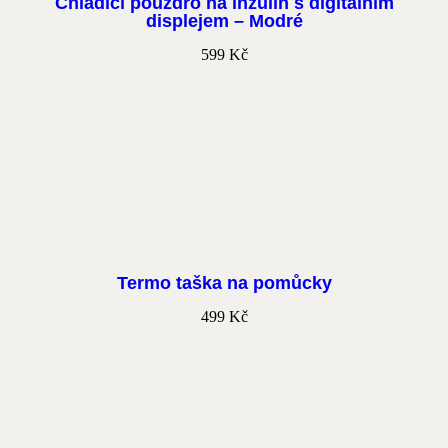
Chladicí pouzdro na inzulín s digitálním
displejem – Modré
599
Kč
Termo taška na pomůcky
499
Kč