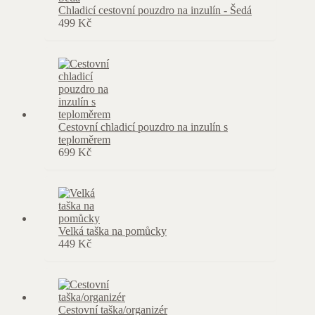
Chladicí cestovní pouzdro na inzulín - Šedá
499
Kč
Cestovní chladicí pouzdro na inzulín s
teploměrem
699
Kč
Velká taška na pomůcky
449
Kč
Cestovní taška/organizér