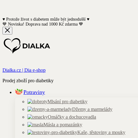
♥️ Protože život s diabetem může být jednodušší ♥️
💙 Novinka! Doprava nad 1000 Kč zdarma 💙
Dialka.cz | Dia e-shop
Prodej zboží pro diabetiky
Potraviny
Mlsání pro diabetiky
Džemy a marmelády
Omáčky a dochucovadla
Másla a pomazánky
Kaše, těstoviny a mouky