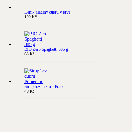
Deník hladiny cukru v krvi
199
Kč
BIO Zero Spaghetti 385 g
68
Kč
Sirup bez cukru - Pomeranč
49
Kč