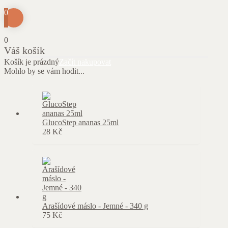
0
0
Váš košík
Košík je prázdný
Začít nakupovat
Mohlo by se vám hodit...
GlucoStep ananas 25ml
28
Kč
Arašídové máslo - Jemné - 340 g
75
Kč