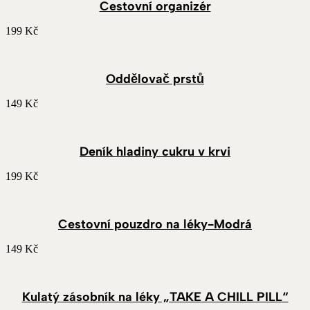
Cestovní organizér
199
Kč
Oddělovač prstů
149
Kč
Deník hladiny cukru v krvi
199
Kč
Cestovní pouzdro na léky-Modrá
149
Kč
Kulatý zásobník na léky „TAKE A CHILL PILL“