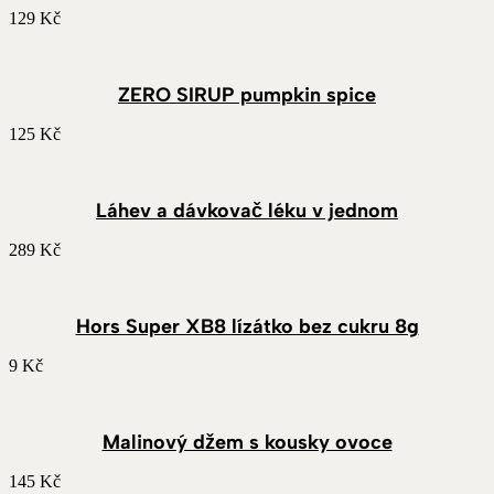
129
Kč
ZERO SIRUP pumpkin spice
125
Kč
Láhev a dávkovač léku v jednom
289
Kč
Hors Super XB8 lízátko bez cukru 8g
9
Kč
Malinový džem s kousky ovoce
145
Kč