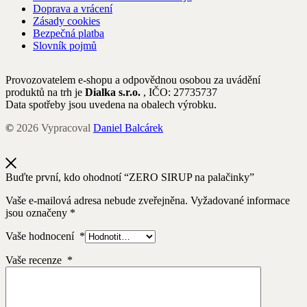
Doprava a vrácení
Zásady cookies
Bezpečná platba
Slovník pojmů
Provozovatelem e-shopu a odpovědnou osobou za uvádění
produktů na trh je
Dialka s.r.o.
, IČO: 27735737
Data spotřeby jsou uvedena na obalech výrobku.
©
2026
Vypracoval
Daniel Balcárek
Buďte první, kdo ohodnotí “ZERO SIRUP na palačinky”
Vaše e-mailová adresa nebude zveřejněna.
Vyžadované informace
jsou označeny
*
Vaše hodnocení
*
Vaše recenze
*