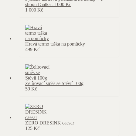
shopu Dialka - 1000 Kč
1 000
Kč
Hravá termo taška na pomůcky
499
Kč
Želírovací směs se Stévií 100g
59
Kč
ZERO DRESINK caesar
125
Kč