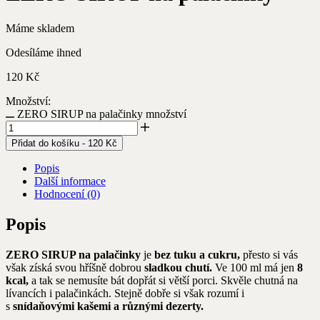
Máme skladem
Odesíláme ihned
120
Kč
Množství:
ZERO SIRUP na palačinky množství
Přidat do košíku
-
120
Kč
Popis
Další informace
Hodnocení (0)
Popis
ZERO SIRUP na palačinky
je
bez tuku a cukru,
přesto si vás
však získá svou hříšně dobrou
sladkou chutí.
Ve 100 ml má jen
8
kcal,
a tak se nemusíte bát dopřát si větší porci. Skvěle chutná na
lívancích i palačinkách. Stejně dobře si však rozumí i
s
snídaňovými kašemi a různými dezerty.