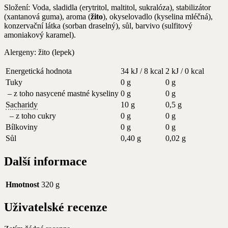
Složení: Voda, sladidla (erytritol, maltitol, sukralóza), stabilizátor
(xantanová guma), aroma (
žito
), okyselovadlo (kyselina mléčná),
konzervační látka (sorban draselný), sůl, barvivo (sulfitový
amoniakový karamel).
Alergeny: žito (lepek)
Energetická hodnota
34 kJ / 8 kcal
2 kJ / 0 kcal
Tuky
0 g
0 g
– z toho nasycené mastné kyseliny
0 g
0 g
Sacharidy
10 g
0,5 g
– z toho cukry
0 g
0 g
Bílkoviny
0 g
0 g
Sůl
0,40 g
0,02 g
Další informace
Hmotnost
320 g
Uživatelské recenze