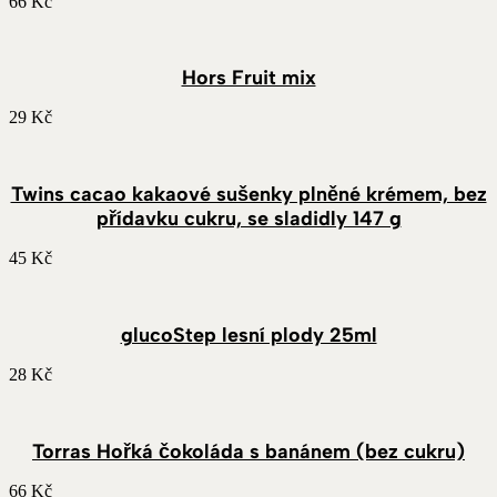
66
Kč
Hors Fruit mix
29
Kč
Twins cacao kakaové sušenky plněné krémem, bez
přídavku cukru, se sladidly 147 g
45
Kč
glucoStep lesní plody 25ml
28
Kč
Torras Hořká čokoláda s banánem (bez cukru)
66
Kč