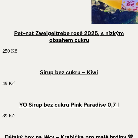
Pet-nat Zweigeltrebe rosé 2025, s nízkým
obsahem cukru
250
Kč
Sirup bez cukru – Kiwi
49
Kč
YO Sirup bez cukru Pink Paradise 0,7 l
89
Kč
Dětský box na léky – Krabička pro malé hrdiny 💛