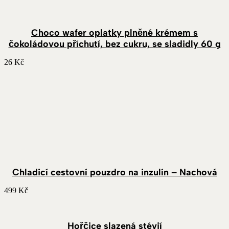
Choco wafer oplatky plněné krémem s
čokoládovou příchutí, bez cukru, se sladidly 60 g
26
Kč
Chladicí cestovní pouzdro na inzulín – Nachová
499
Kč
Hořčice slazená stévií