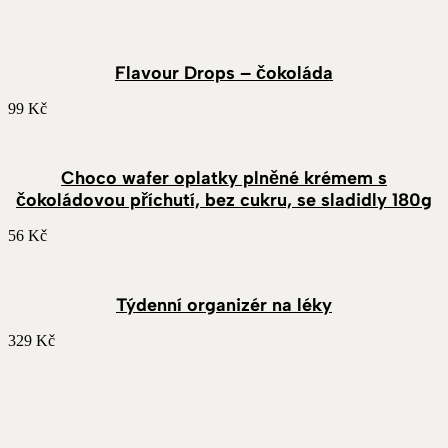
Flavour Drops – čokoláda
99
Kč
Choco wafer oplatky plněné krémem s
čokoládovou příchutí, bez cukru, se sladidly 180g
56
Kč
Týdenní organizér na léky
329
Kč