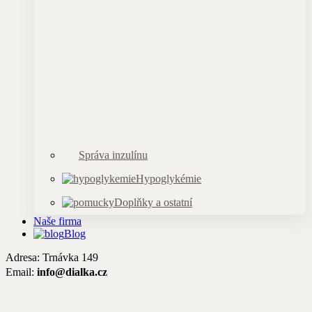
Správa inzulínu
Hypoglykémie
Doplňky a ostatní
Naše firma
Blog
Adresa: Trnávka 149
Email:
info@dialka.cz