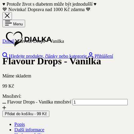
♥️ Protože život s diabetem může být jednodušší ♥️
💙 Novinka! Doprava nad 1000 Kč zdarma 💙
Menu
Domů
Flavour Drops – Vanilka
Hledejte produkty, články nebo kategorie
Přihlášení
Flavour Drops - Vanilka
Máme skladem
99
Kč
Množství:
Flavour Drops - Vanilka množství
Přidat do košíku
-
99
Kč
Popis
Další informace