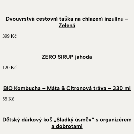
Dvouvrstvá cestovní taška na chlazení inzulínu –
Zelená
399
Kč
ZERO SIRUP jahoda
120
Kč
BIO Kombucha – Máta & Citronová tráva – 330 ml
55
Kč
Dětský dárkový koš „Sladký úsměv“ s organizérem
a dobrotami