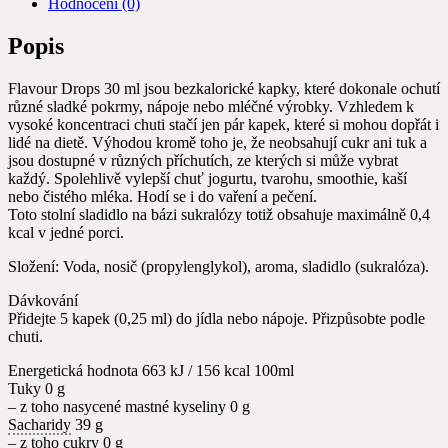
Hodnocení (0)
Popis
Flavour Drops 30 ml jsou bezkalorické kapky, které dokonale ochutí
různé sladké pokrmy, nápoje nebo mléčné výrobky. Vzhledem k
vysoké koncentraci chuti stačí jen pár kapek, které si mohou dopřát i
lidé na dietě. Výhodou kromě toho je, že neobsahují cukr ani tuk a
jsou dostupné v různých příchutích, ze kterých si může vybrat
každý. Spolehlivě vylepší chuť jogurtu, tvarohu, smoothie, kaší
nebo čistého mléka. Hodí se i do vaření a pečení.
Toto stolní sladidlo na bázi sukralózy totiž obsahuje maximálně 0,4
kcal v jedné porci.
Složení: Voda, nosič (propylenglykol), aroma, sladidlo (sukralóza).
Dávkování
Přidejte 5 kapek (0,25 ml) do jídla nebo nápoje. Přizpůsobte podle
chuti.
Energetická hodnota 663 kJ / 156 kcal 100ml
Tuky 0 g
– z toho nasycené mastné kyseliny 0 g
Sacharidy
39 g
– z toho cukry 0 g