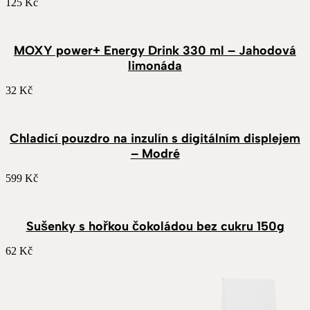
125
Kč
MOXY power+ Energy Drink 330 ml – Jahodová
limonáda
32
Kč
Chladicí pouzdro na inzulín s digitálním displejem
– Modré
599
Kč
Sušenky s hořkou čokoládou bez cukru 150g
62
Kč