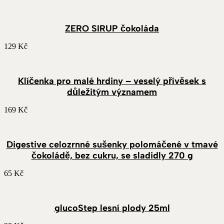
ZERO SIRUP čokoláda
129
Kč
Klíčenka pro malé hrdiny – veselý přívěsek s
důležitým významem
169
Kč
Digestive celozrnné sušenky polomáčené v tmavé
čokoládě, bez cukru, se sladidly 270 g
65
Kč
glucoStep lesní plody 25ml