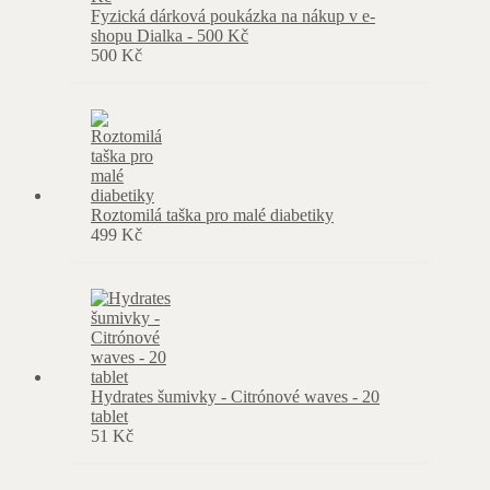
Fyzická dárková poukázka na nákup v e-
shopu Dialka - 500 Kč
500
Kč
Roztomilá taška pro malé diabetiky
499
Kč
Hydrates šumivky - Citrónové waves - 20
tablet
51
Kč