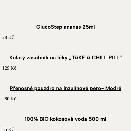
GlucoStep ananas 25ml
28
Kč
Kulatý zásobník na léky „TAKE A CHILL PILL“
129
Kč
Přenosné pouzdro na inzulínové pero- Modré
280
Kč
100% BIO kokosová voda 500 ml
55
Kč