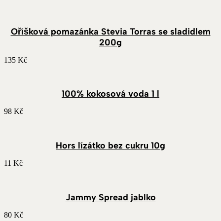
Oříšková pomazánka Stevia Torras se sladidlem
200g
135
Kč
100% kokosová voda 1 l
98
Kč
Hors lízátko bez cukru 10g
11
Kč
Jammy Spread jablko
80
Kč