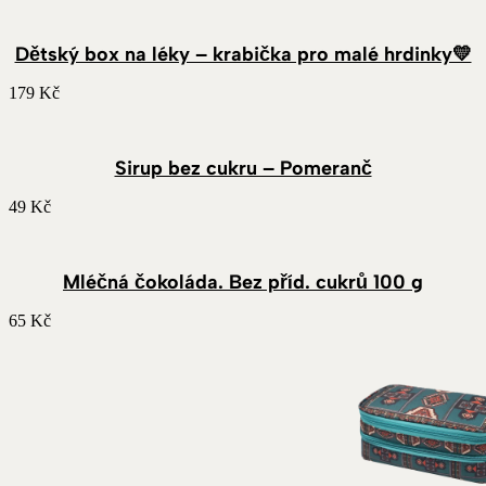
Dětský box na léky – krabička pro malé hrdinky💛
179
Kč
Sirup bez cukru – Pomeranč
49
Kč
Mléčná čokoláda. Bez příd. cukrů 100 g
65
Kč