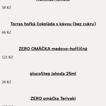
58
Kč
Torras hořká čokoláda s kávou (bez cukru)
66
Kč
ZERO OMÁČKA medovo-hořčičná
121
Kč
glucoStep jahoda 25ml
28
Kč
ZERO omáčka Teriyaki