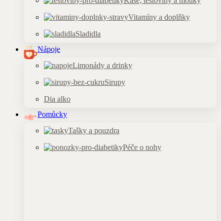
Kaše, těstoviny a mouky
Vitamíny a doplňky
Sladidla
Nápoje
Limonády a drinky
Sirupy
Dia alko
Pomůcky
Tašky a pouzdra
Péče o nohy