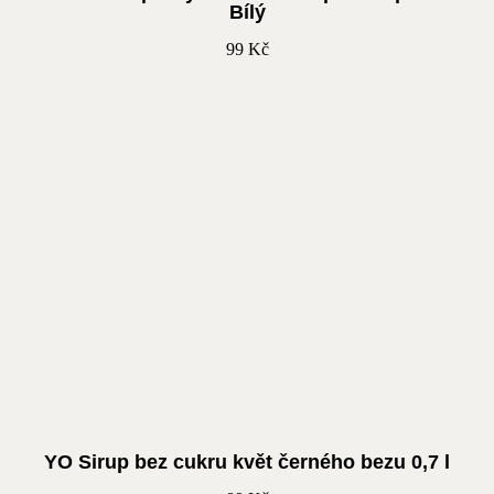
Bílý
99
Kč
YO Sirup bez cukru květ černého bezu 0,7 l