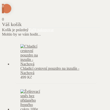
0
0
Váš košík
Košík je prázdný
Začít nakupovat
Mohlo by se vám hodit...
Chladicí cestovní pouzdro na inzulín -
Nachová
499
Kč