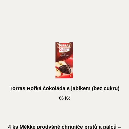
Torras Hořká čokoláda s jablkem (bez cukru)
66
Kč
4 ks Měkké prodyšné chrániče prstů a palců –