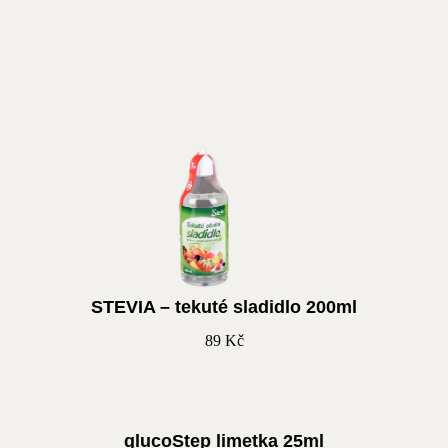
STEVIA – tekuté sladidlo 200ml
89
Kč
glucoStep limetka 25ml