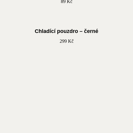
89
Kč
Chladící pouzdro – černé
299
Kč