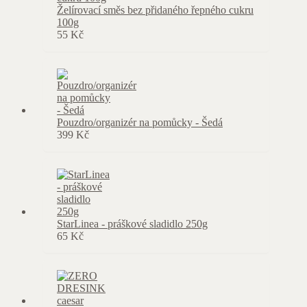
Želírovací směs bez přidaného řepného cukru
100g
55
Kč
Pouzdro/organizér na pomůcky - Šedá
399
Kč
StarLinea - práškové sladidlo 250g
65
Kč