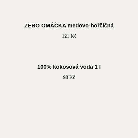
ZERO OMÁČKA medovo-hořčičná
121
Kč
100% kokosová voda 1 l
98
Kč